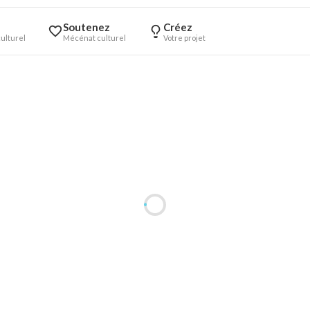
Soutenez
Créez
ulturel
Mécénat culturel
Votre projet