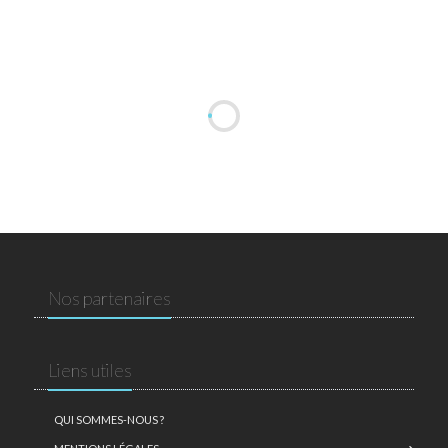
Nos partenaires
Liens utiles
QUI SOMMES-NOUS ?