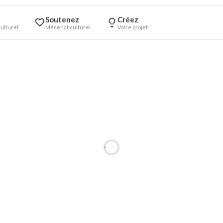
Soutenez
Créez
ulturel
Mécénat culturel
Votre projet