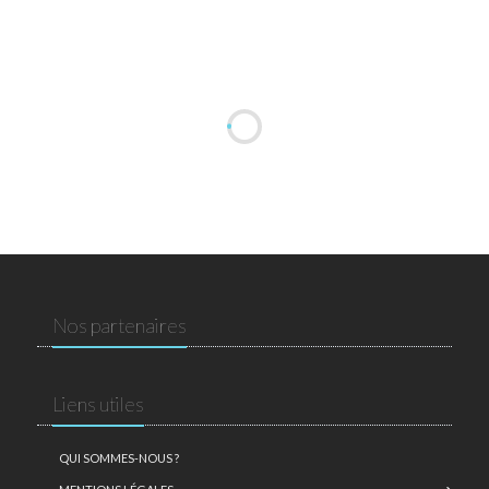
Nos partenaires
Liens utiles
QUI SOMMES-NOUS ?