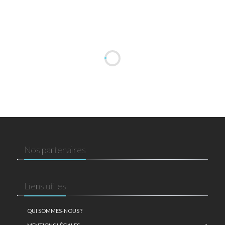
Nos partenaires
Liens utiles
QUI SOMMES-NOUS ?