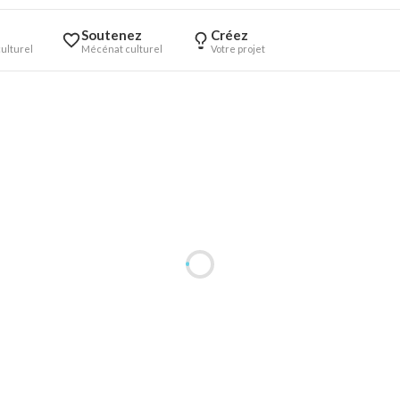
Soutenez
Créez
ulturel
Mécénat culturel
Votre projet