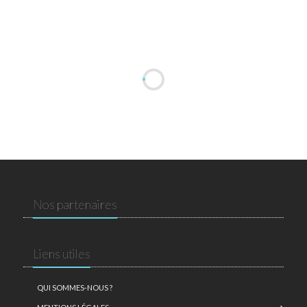
Nos partenaires
Liens utiles
QUI SOMMES-NOUS ?