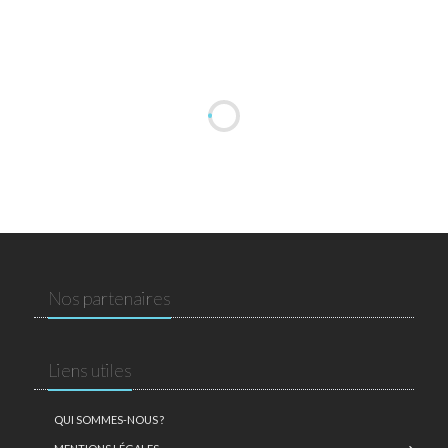
Nos partenaires
Liens utiles
QUI SOMMES-NOUS ?