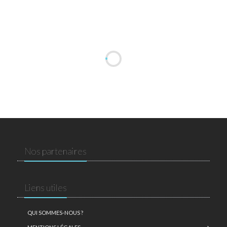
Nos partenaires
Liens utiles
QUI SOMMES-NOUS ?