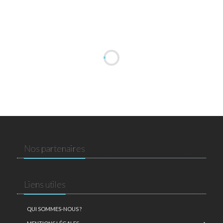
Nos partenaires
Liens utiles
QUI SOMMES-NOUS ?