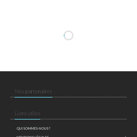
Nos partenaires
Liens utiles
QUI SOMMES-NOUS ?