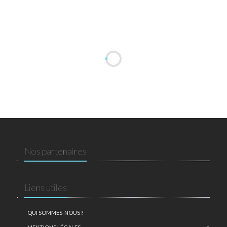
Nos partenaires
Liens utiles
QUI SOMMES-NOUS ?