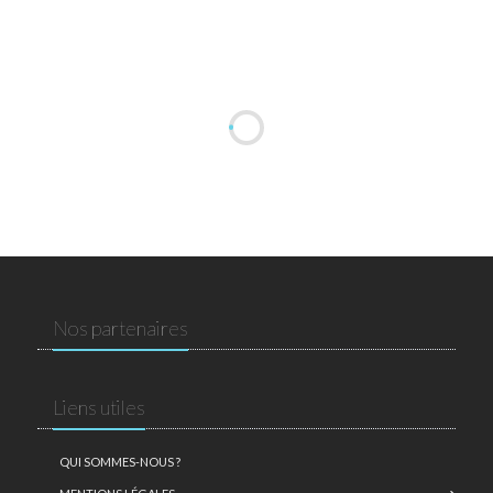
Nos partenaires
Liens utiles
QUI SOMMES-NOUS ?