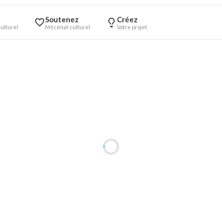
Soutenez
Créez
ulturel
Mécénat culturel
Votre projet