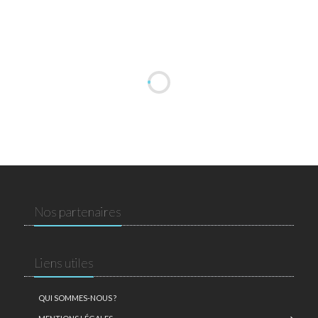
Nos partenaires
Liens utiles
QUI SOMMES-NOUS ?