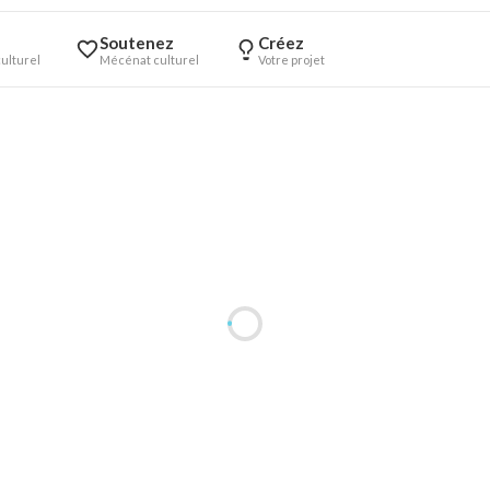
Soutenez
Créez
ulturel
Mécénat culturel
Votre projet