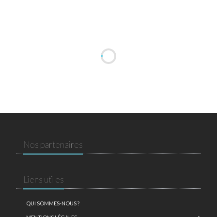
Nos partenaires
Liens utiles
QUI SOMMES-NOUS ?