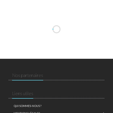
Nos partenaires
Liens utiles
QUI SOMMES-NOUS ?