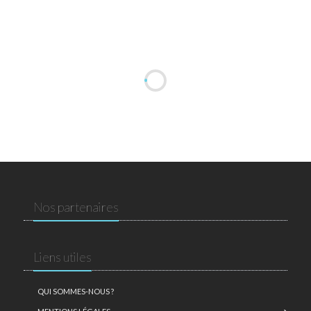
Nos partenaires
Liens utiles
QUI SOMMES-NOUS ?