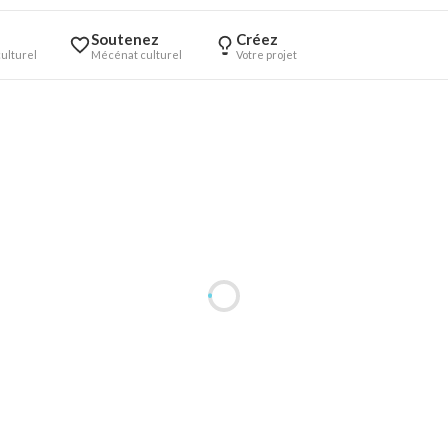
Soutenez
Créez
ulturel
Mécénat culturel
Votre projet