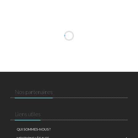
Nos partenaires
Liens utiles
QUI SOMMES-NOUS ?