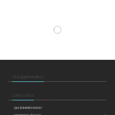
Nos partenaires
Liens utiles
QUI SOMMES-NOUS ?