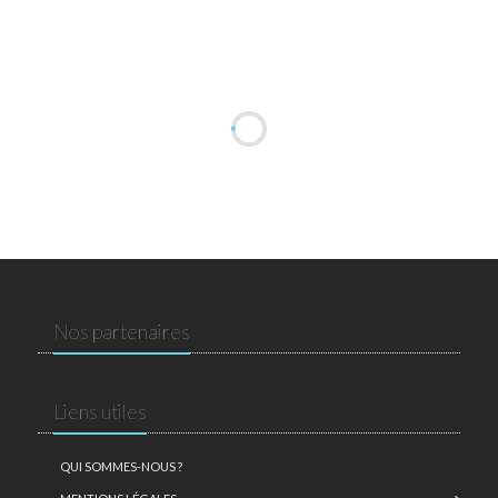
Nos partenaires
Liens utiles
QUI SOMMES-NOUS ?