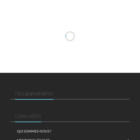
Nos partenaires
Liens utiles
QUI SOMMES-NOUS ?