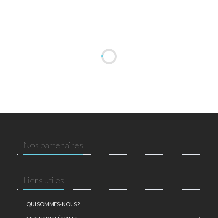
Nos partenaires
Liens utiles
QUI SOMMES-NOUS ?