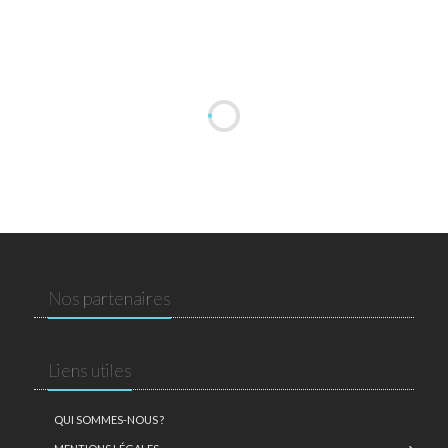
Nos partenaires
Liens utiles
QUI SOMMES-NOUS ?