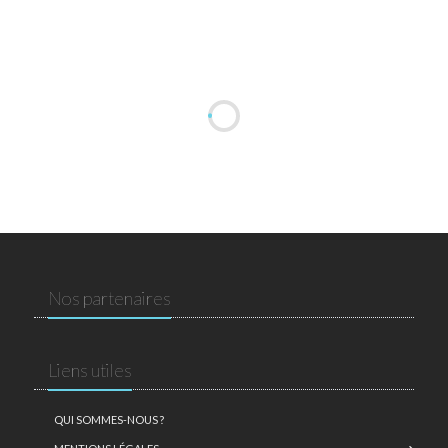
Nos partenaires
Liens utiles
QUI SOMMES-NOUS ?