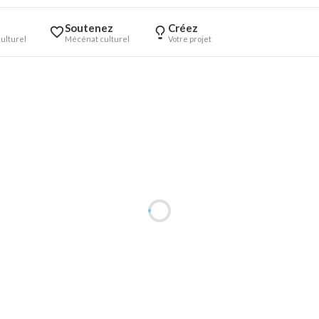
Soutenez
Créez
ulturel
Mécénat culturel
Votre projet