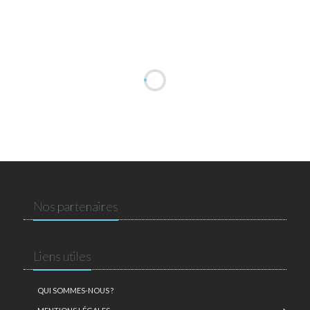
Nos partenaires
Liens utiles
QUI SOMMES-NOUS ?