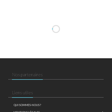
Nos partenaires
Liens utiles
QUI SOMMES-NOUS ?