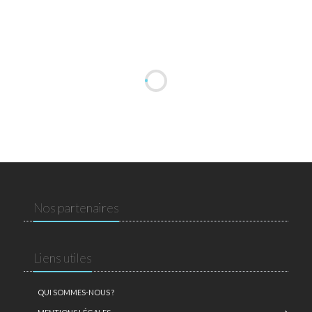
Nos partenaires
Liens utiles
QUI SOMMES-NOUS ?