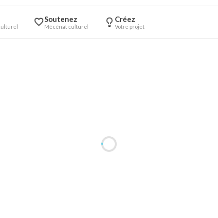
Soutenez
Créez
ulturel
Mécénat culturel
Votre projet