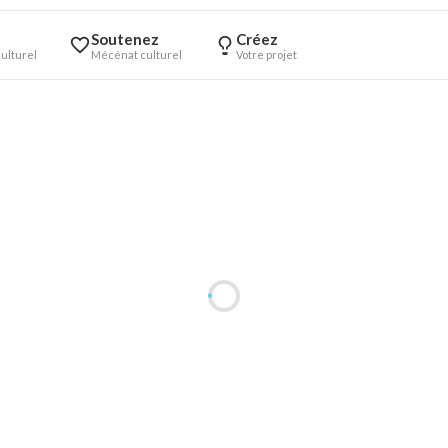
Soutenez
Créez
ulturel
Mécénat culturel
Votre projet