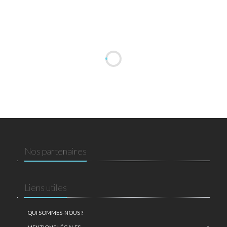
Nos partenaires
Liens utiles
QUI SOMMES-NOUS ?