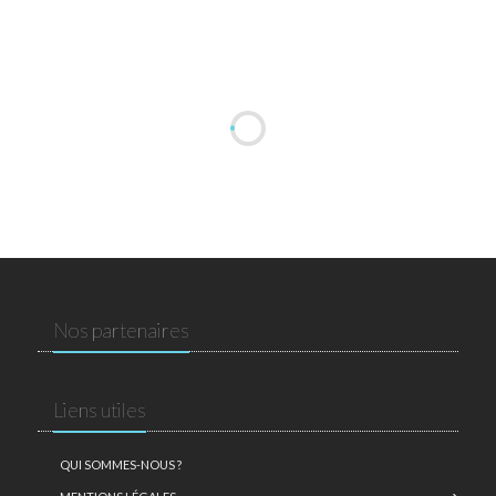
Nos partenaires
Liens utiles
QUI SOMMES-NOUS ?