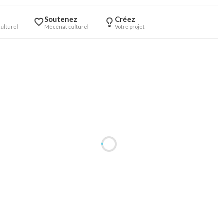
Soutenez
Créez
ulturel
Mécénat culturel
Votre projet