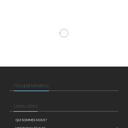
Nos partenaires
Liens utiles
QUI SOMMES-NOUS ?