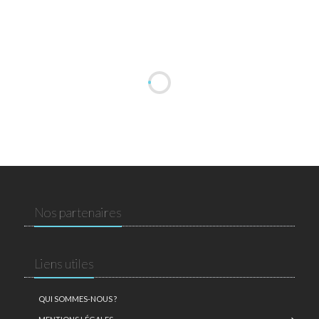
Nos partenaires
Liens utiles
QUI SOMMES-NOUS ?