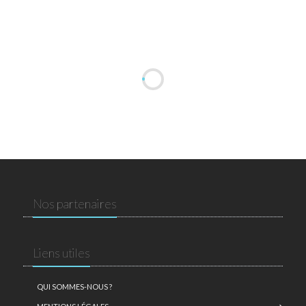
Nos partenaires
Liens utiles
QUI SOMMES-NOUS ?