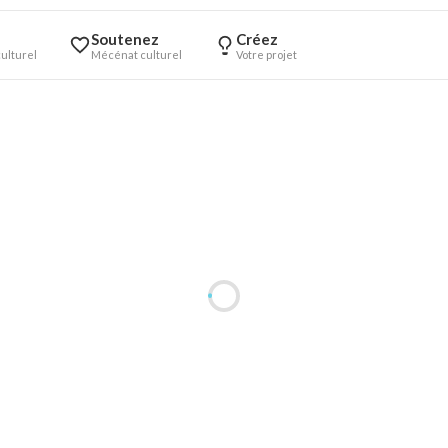
Soutenez
Créez
ulturel
Mécénat culturel
Votre projet