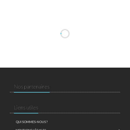
Nos partenaires
Liens utiles
QUI SOMMES-NOUS ?