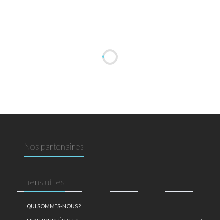
Nos partenaires
Liens utiles
QUI SOMMES-NOUS ?