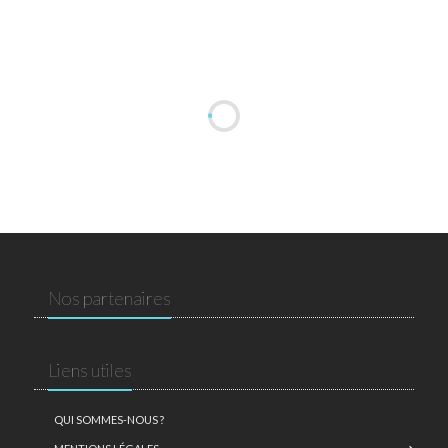
Nos partenaires
Liens utiles
QUI SOMMES-NOUS ?