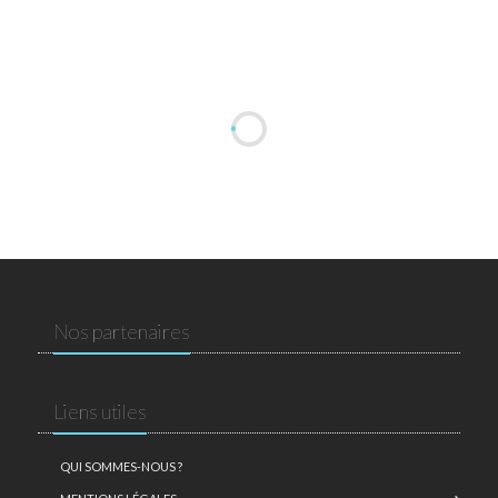
Nos partenaires
Liens utiles
QUI SOMMES-NOUS ?