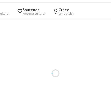
Soutenez
Créez
ulturel
Mécénat culturel
Votre projet