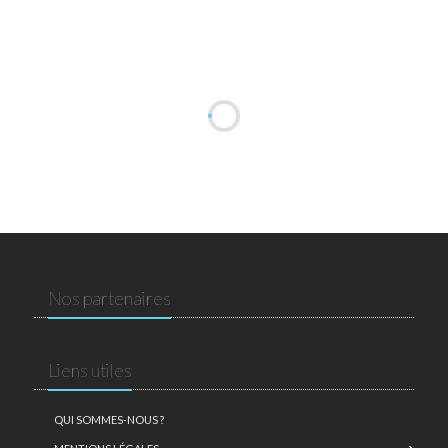
Nos partenaires
Liens utiles
QUI SOMMES-NOUS ?