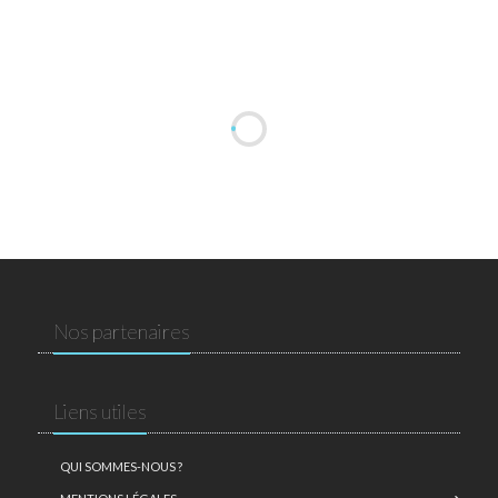
Nos partenaires
Liens utiles
QUI SOMMES-NOUS ?