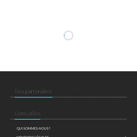
Nos partenaires
Liens utiles
QUI SOMMES-NOUS ?