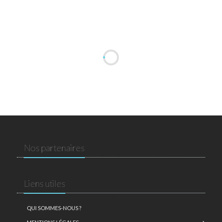
Nos partenaires
Liens utiles
QUI SOMMES-NOUS ?