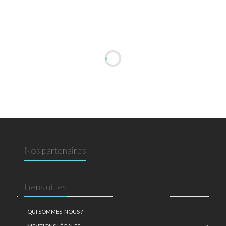
Nos partenaires
Liens utiles
QUI SOMMES-NOUS ?